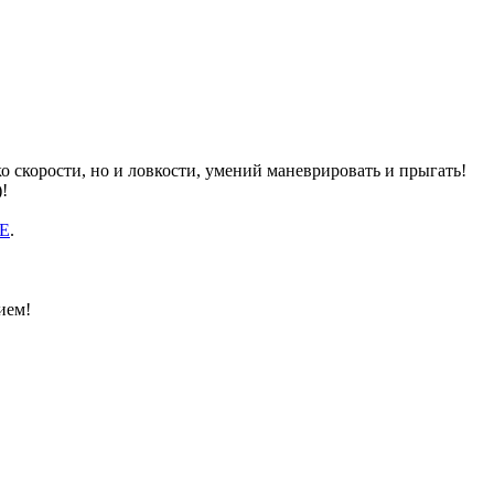
ко скорости, но и ловкости, умений маневрировать и прыгать!
!
Е
.
ием!