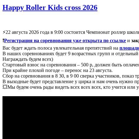
Happy Roller Kids cross 2026
⚡️22 августа 2026 года в 9:00 состоится Чемпионат роллер школы
❗️
Регистрация на соревнования уже открыта по ссылке
и
зак
Вас будет ждать полоса увлекательная препятствий на
площади
В наших соревнованиях будет 9 возрастных групп и отдельный 
Награждать будем всех)
Стартовый взнос на соревнования – 500 р, должен быть оплачен 
При крайне плохой погоде – перенос на 23 августа.
Сбор на соревнования в 8 30, в 9 00 сверка участников, показ т
В выходные будет представление у цирка и нам очень нужно про
💥Мы будем очень рады видеть всех всех всех, кто учится или 