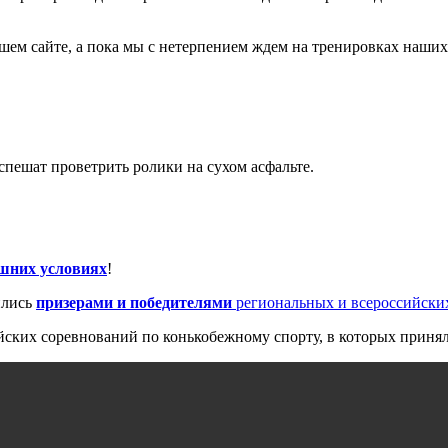
шем сайте, а пока мы с нетерпением ждем на тренировках наших
спешат проветрить ролики на сухом асфальте.
шних условиях
!
ились
призерами и победителями
региональных и всероссийски
йских соревнований по конькобежному спорту, в которых принял