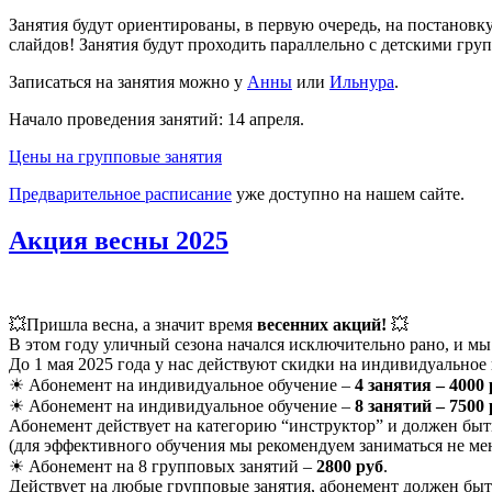
Занятия будут ориентированы, в первую очередь, на постановк
слайдов! Занятия будут проходить параллельно с детскими гру
Записаться на занятия можно у
Анны
или
Ильнура
.
Начало проведения занятий: 14 апреля.
Цены на групповые занятия
Предварительное расписание
уже доступно на нашем сайте.
Акция весны 2025
💥Пришла весна, а значит время
весенних акций!
💥
В этом году уличный сезона начался исключительно рано, и мы 
До 1 мая 2025 года у нас действуют скидки на индивидуальное
☀ Абонемент на индивидуальное обучение –
4 занятия – 4000 
☀ Абонемент на индивидуальное обучение –
8 занятий – 7500 
Абонемент действует на категорию “инструктор” и должен быть
(для эффективного обучения мы рекомендуем заниматься не мене
☀ Абонемент на 8 групповых занятий –
2800 руб
.
Действует на любые групповые занятия, абонемент должен быть