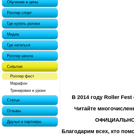
Обучение и цены
Роллер спорт
Где купить ролики
Медиа
Где кататься
Роллер школа
События
Роллер фест
Марафон
Тренировки и уроки
В 2014 году Roller Fes
Статьи
Читайте многочислен
Отзывы
ОФИЦИАЛЬНО
Друзья и партнеры
Благодарим всех, кто помо