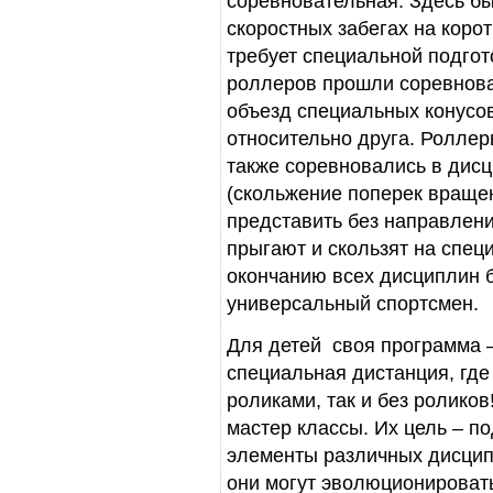
соревновательная. Здесь б
скоростных забегах на коро
требует специальной подгот
роллеров прошли соревнова
объезд специальных конусов
относительно друга. Роллер
также соревновались в дис
(скольжение поперек вращен
представить без направления
прыгают и скользят на спец
окончанию всех дисциплин 
универсальный спортсмен.
Для детей своя программа 
специальная дистанция, где
роликами, так и без ролико
мастер классы. Их цель – п
элементы различных дисципл
они могут эволюционироват