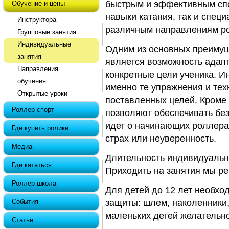
быстрым и эффективным спо
Обучение и цены
навыки катания, так и спец
Инструктора
различным направлениям р
Групповые занятия
Индивидуальные
Одним из основных преимущ
занятия
является возможность адап
Направления
конкретные цели ученика. И
обучения
именно те упражнения и тех
Открытые уроки
поставленных целей. Кроме 
Роллер спорт
позволяют обеспечивать без
идет о начинающих роллера
Где купить ролики
страх или неуверенность.
Медиа
Длительность индивидуальны
Где кататься
Приходить на занятия мы ре
Роллер школа
Для детей до 12 лет необхо
События
защиты: шлем, наколенники,
маленьких детей желательн
Статьи