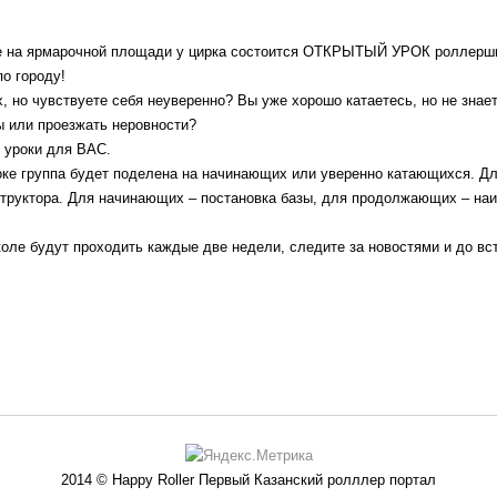
ние на ярмарочной площади у цирка состоится ОТКРЫТЫЙ УРОК роллерш
по городу!
х, но чувствуете себя неуверенно? Вы уже хорошо катаетесь, но не знае
ы или проезжать неровности?
 уроки для ВАС.
ке группа будет поделена на начинающих или уверенно катающихся. Д
труктора. Для начинающих – постановка базы, для продолжающих – на
оле будут проходить каждые две недели, следите за новостями и до вст
2014 © Happy Roller Первый Казанский ролллер портал