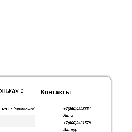
оньках с
Контакты
 группу “неваляшка”
+7(960)0352284
Анна
+7(960)0401578
Ильнур