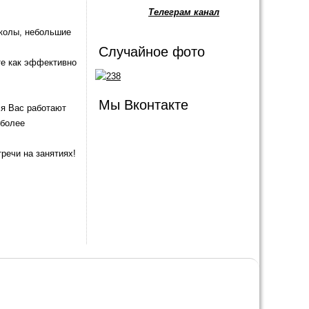
Телеграм канал
колы, небольшие
Случайное фото
те как эффективно
Мы Вконтакте
ля Вас работают
иболее
речи на занятиях!