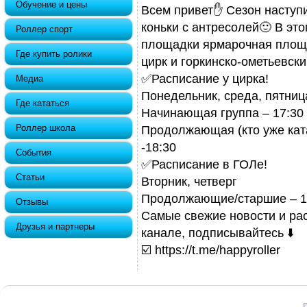
Обучение и цены
Всем привет✋ Сезон наступ
коньки с антресолей🙂 В это
Роллер спорт
площадки ярмарочная площ
Где купить ролики
цирк и горкинско-ометьевск
✅Расписание у цирка!
Медиа
Понедельник, среда, пятниц
Где кататься
Начинающая группа – 17:30
Роллер школа
Продолжающая (кто уже ката
-18:30
События
✅Расписание в ГОЛе!
Статьи
Вторник, четверг
Продолжающие/старшие – 1
Отзывы
Самые свежие новости и ра
Друзья и партнеры
канале, подписывайтесь ⬇️
☑️ https://t.me/happyroller